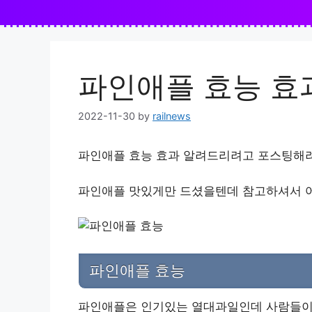
Skip
to
content
파인애플 효능 효
2022-11-30
by
railnews
파인애플 효능 효과 알려드리려고 포스팅해려
파인애플 맛있게만 드셨을텐데 참고하셔서 어떤
파인애플 효능
파인애플은 인기있는 열대과일인데 사람들이 